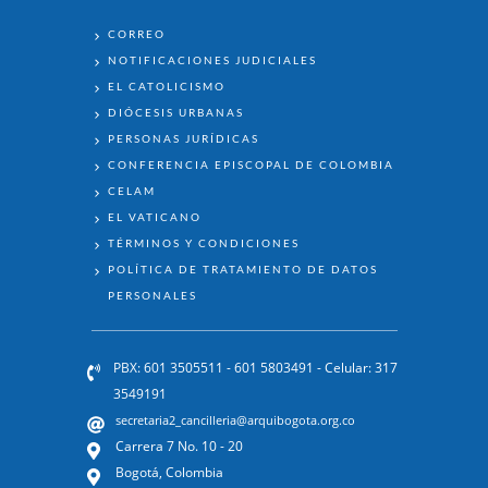
ENLACES
CORREO
NOTIFICACIONES JUDICIALES
EL CATOLICISMO
DIÓCESIS URBANAS
PERSONAS JURÍDICAS
CONFERENCIA EPISCOPAL DE COLOMBIA
CELAM
EL VATICANO
TÉRMINOS Y CONDICIONES
POLÍTICA DE TRATAMIENTO DE DATOS
PERSONALES
PBX: 601 3505511 - 601 5803491 - Celular: 317
3549191
secretaria2_cancilleria@arquibogota.org.co
Carrera 7 No. 10 - 20
Bogotá, Colombia